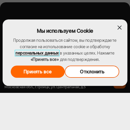
Мы используем Cookie
Продолжая пользоваться сайтом, вы подтверждаете
согласие на использование cookie и обработку
персональных данных
в указанных целях. Нажмите
«Принять все»
для подтверждения.
Компания
Продукция
Услуги
Принять все
Отклонить
Адрес
Московская обл., г.Троицк, ул. Центральная, д.5
E-mail
sale@1opk.ru
Офис / Приемная
Отдел продаж
+7 (495) 374-50-06
+7 (800) 707-81-53