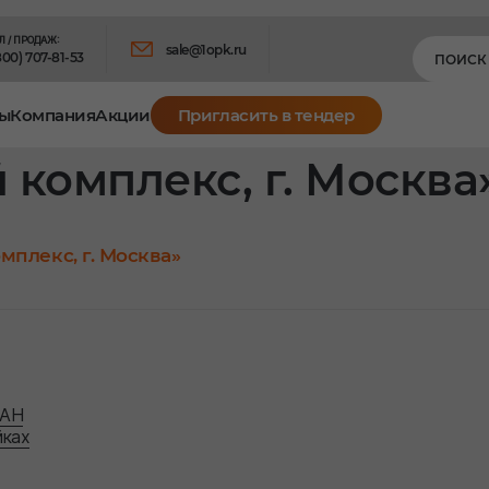
Л / ПРОДАЖ:
sale@1opk.ru
800) 707-81-53
ы
Компания
Акции
Пригласить в тендер
комплекс, г. Москва
мплекс, г. Москва»
ТАН
йках