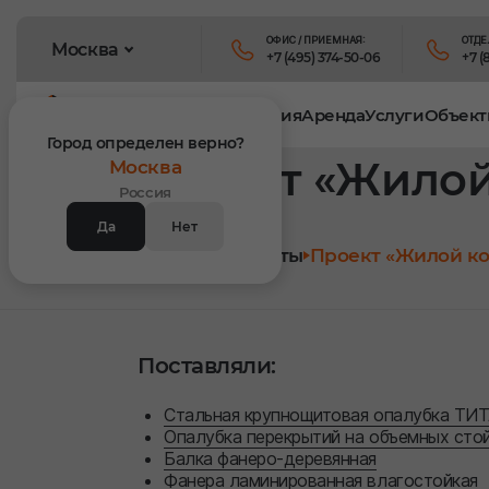
ОФИС / ПРИЕМНАЯ:
ОТДЕ
Москва
+7 (495) 374-50-06
+7 (
Продукция
Аренда
Услуги
Объект
Город определен верно?
Проект «Жилой 
Москва
Россия
Да
Нет
Главная
Объекты
Проект «Жилой ко
Поставляли:
Стальная крупнощитовая опалубка ТИ
Опалубка перекрытий на объемных сто
Балка фанеро-деревянная
Фанера ламинированная влагостойкая