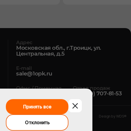
Адрес
Московская обл., г.Троицк, ул.
Центральная, д.5
E-mail
sale@1opk.ru
Офис / Приемная
Отдел продаж
+7 (495) 374-50-06
+7 (800) 707-81-53
Принять все
Design by WDS®
Отклонить