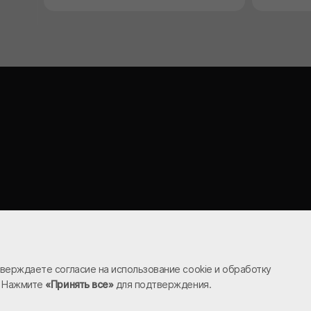
верждаете согласие на использование cookie и обработку
Внимание!
Любая информация (названия и описания товаров, цены
. Нажмите
«Принять все»
для подтверждения.
на товары или условия их приобретения), размещенная на нашем сайте
(sgmonolit.ru), не является публичной офертой.