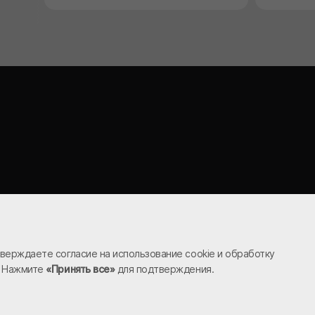
верждаете согласие на использование cookie и обработку
. Нажмите
«Принять все»
для подтверждения.
Внимание!
Любая информация (названия и описания товаров, цены
на товары или условия их приобретения), размещенная на нашем сайте
(sgmonolit.ru), не является публичной офертой.