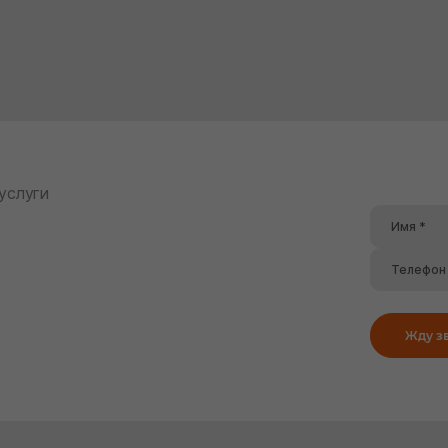
 услуги
Жду з