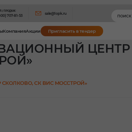
Л / ПРОДАЖ:
sale@1opk.ru
800) 707-81-53
ы
Компания
Акции
Пригласить в тендер
ОВАЦИОННЫЙ ЦЕНТР
ТРОЙ»
 СКОЛКОВО, СК ВИС МОССТРОЙ»