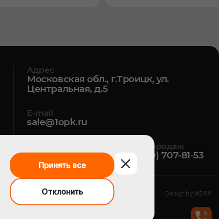
Адрес
Московская обл., г.Троицк, ул.
Центральная, д.5
E-mail
sale@1opk.ru
Офис / Приемная
Отдел продаж
+7 (495) 374-50-06
+7 (800) 707-81-53
Принять все
Отклонить
Design by WDS®