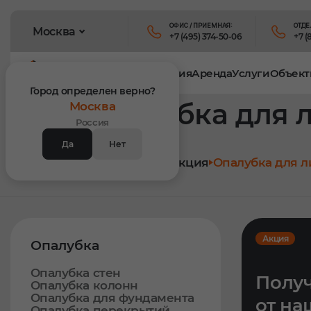
ОФИС / ПРИЕМНАЯ:
ОТДЕ
Москва
+7 (495) 374-50-06
+7 (
Продукция
Аренда
Услуги
Объект
Город определен верно?
Опалубка для 
Москва
Россия
Да
Нет
Главная
Продукция
Опалубка для 
Акция
Опалубка
Опалубка стен
Получ
Опалубка колонн
Опалубка для фундамента
от на
Опалубка перекрытий