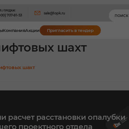
Л / ПРОДАЖ:
sale@1opk.ru
800) 707-81-53
ы
Компания
Акции
Пригласить в тендер
лифтовых шахт
лифтовых шахт
и расчет расстановки опалубки
шего проектного отдела