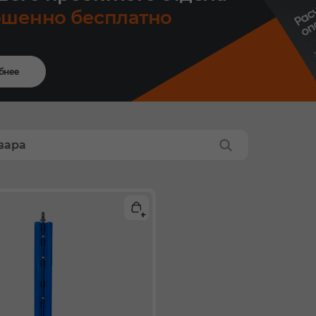
ршенно бесплатно
бнее