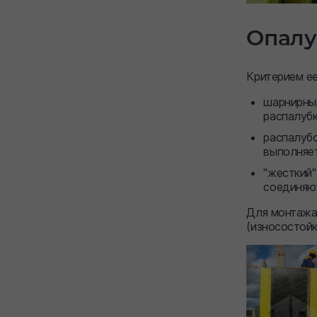
Опалу
Критерием е
шарнирный
распалубк
распалубо
выполняет
"жесткий
соединяют
Для монтажа
(износостойк