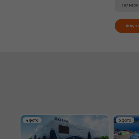
Жду з
4 фото
5 фото