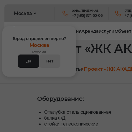
ОФИС / ПРИЕМНАЯ:
ОТДЕ
Москва
+7 (495) 374-50-06
+7 (
Продукция
Аренда
Услуги
Объект
Город определен верно?
Проект «ЖК А
Москва
Россия
Да
Нет
Главная
Объекты
Проект «ЖК АКАД
Оборудование:
Опалубка сталь оцинкованная
балка ФД
стойки телескопические