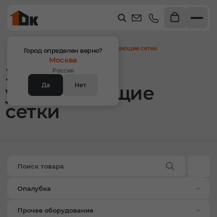
Главная
Продукция
Защитно-улавливающие сетки
Город определен верно?
Москва
Защитно-
Россия
Да
Нет
улавливающие
сетки
Опалубка
Прочее оборудование