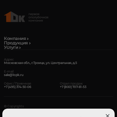
Компания
Продукция
Услуги
Адрес
Московская обл., г.Троицк, ул. Центральная, д.5
E-mail
sale@1opk.ru
Офис / Приемная
Отдел продаж
+7 (495) 374-50-06
+7 (800) 707-81-53
© Copyrights
1-Я ОПАЛУБОЧНАЯ КОМПАНИЯ
2004 — 2026. Все права защищены.