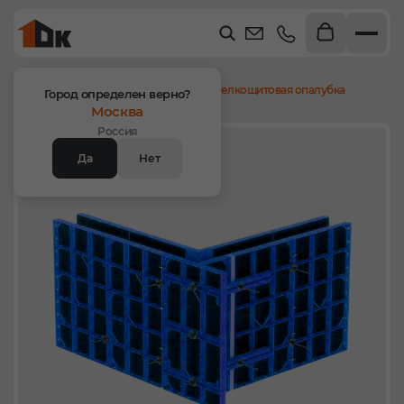
Главная
Продукция
Опалубка стен
Мелкощитовая опалубка
Город определен верно?
Москва
Россия
Хит
Да
Нет