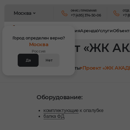
ОФИС / ПРИЕМНАЯ:
ОТДЕ
Москва
+7 (495) 374-50-06
+7 (
Продукция
Аренда
Услуги
Объект
Город определен верно?
Проект «ЖК А
Москва
Россия
Да
Нет
Главная
Объекты
Проект «ЖК АКАД
Оборудование:
комплектующие
к опалубке
балка ФД