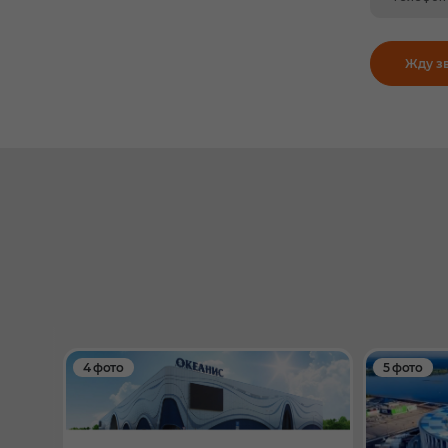
Жду з
4 фото
5 фото