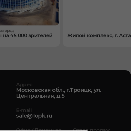
овгород
 на 45 000 зрителей
Жилой комплекс, г. Аст
Адрес
Московская обл., г.Троицк, ул.
Центральная, д.5
E-mail
sale@1opk.ru
Офис / Приемная
Отдел продаж