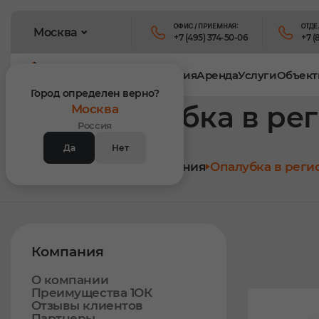
ОФИС / ПРИЕМНАЯ:
ОТДЕ
Москва
+7 (495) 374-50-06
+7 (
Продукция
Аренда
Услуги
Объект
Город определен верно?
Опалубка в ре
Москва
Россия
Да
Нет
Главная
Компания
Опалубка в реги
Компания
О компании
Преимущества 1ОК
Отзывы клиентов
Партнеры