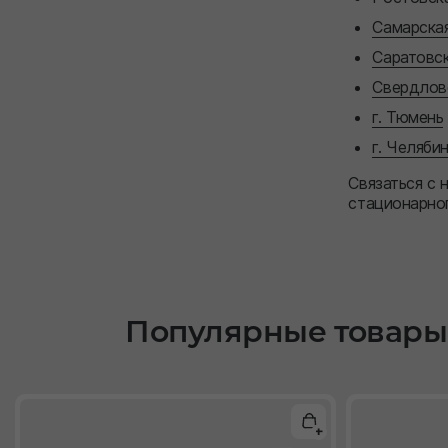
Самарская
Саратовск
Свердловс
г. Тюмень
г. Челяби
Связаться с
стационарног
Популярные товары