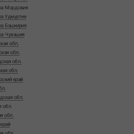
ка Мордовия
ка Удмуртия
ка Башкирия
ка Чувашия
кая обл.
кая обл.
ская обл.
кая обл.
рский край
бл.
дская обл.
 обл.
я обл.
 край
я обл.