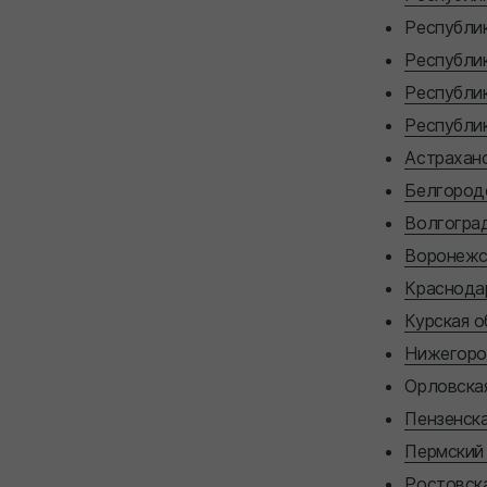
Республи
Республи
Республи
Республи
Астраханс
Белгородс
Волгоград
Воронежс
Краснода
Курская о
Нижегоро
Орловская
Пензенска
Пермский
Ростовска