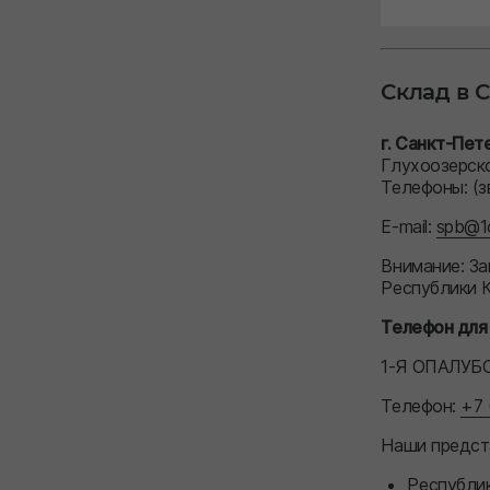
Склад в 
г. Санкт-Пет
Глухоозерск
Телефоны:
(з
E-mail:
spb@1o
Внимание: За
Республики К
Телефон для
1-Я ОПАЛУБ
Телефон:
+7 
Наши предста
Республи