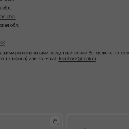
 обл.
ая обл.
кая обл.
нск
 нашими региональными представителями Вы можете по те
о телефона) или по e-mail:
feedback@1opk.ru