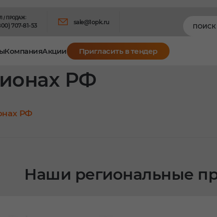
Л / ПРОДАЖ:
sale@1opk.ru
800) 707-81-53
ы
Компания
Акции
Пригласить в тендер
гионах РФ
онах РФ
Наши региональные пр