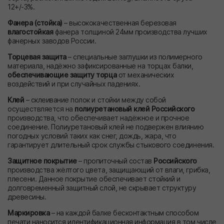
12+/-3%.
Фанера (стойка)
– высококачественная березовая
влагостойкая
фанера толщиной 24мм производства лучших
фанерных заводов России.
Торцевая защита
– специальные заглушки из полимерного
материала, надёжно зафиксированные на торцах балки,
обеспечивающие защиту торца
от механических
воздействий и при случайных падениях.
Клей
– склеивание полок и стойки между собой
осуществляется на
полиуретановый клей Российского
производства, что обеспечивает надёжное и прочное
соединение. Полиуретановый клей не подвержен влиянию
погодных условий таких как снег, дождь, жара, что
гарантирует длительный срок службы стыкового соединения.
Защитное покрытие
– пропиточный состав
Российского
производства жёлтого цвета, защищающий от влаги, грибка,
плесени. Данное покрытие обеспечивает стойкий и
долговременный защитный слой, не скрывает структуру
древесины.
Маркировка
– на каждой балке бесконтактным способом
печати наносится идентификационная информация в том числе