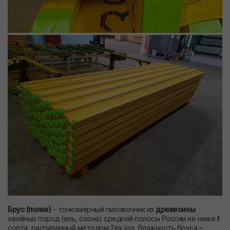
Брус (полки)
– тонкомерный пиловочник из
древесины
хвойных пород (ель, сосна) средней полосы России не ниже II
сорта, распиленный методом 2ex log. Влажность бруса –