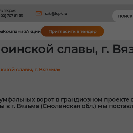
Л / ПРОДАЖ:
sale@1opk.ru
800) 707-81-53
ы
Компания
Акции
Пригласить в тендер
оинской славы, г. Вя
ской славы, г. Вязьма»
иумфальных ворот в грандиозном проекте 
в г. Вязьма (Смоленская обл.) мы поставл