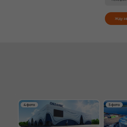
Жду з
4 фото
5 фото