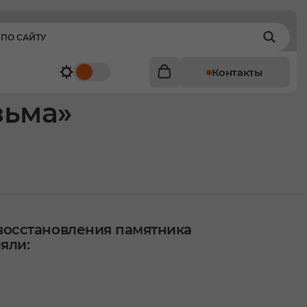
Контакты
зьма»
восстановления памятника
яли: