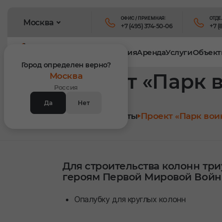
ОФИС / ПРИЕМНАЯ:
ОТДЕ
Москва
+7 (495) 374-50-06
+7 (
Продукция
Аренда
Услуги
Объект
Город определен верно?
Проект «Парк в
Москва
Россия
Да
Нет
Главная
Объекты
Проект «Парк воин
Для строительства колонн тр
героям Первой Мировой Войны 
Опалубку для круглых колонн