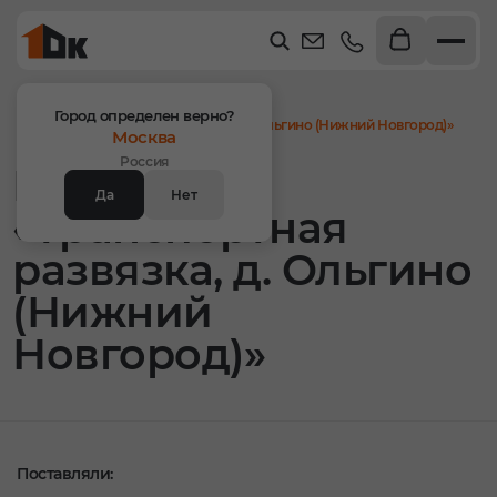
Главная
Объекты
Город определен верно?
Проект «Транспортная развязка, д. Ольгино (Нижний Новгород)»
Москва
Россия
Проект
Да
Нет
«Транспортная
развязка, д. Ольгино
(Нижний
Новгород)»
Поставляли: