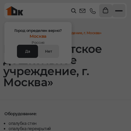
Главная
Объекты
Город определен верно?
Проект «Детское дошкольное учреждение, г. Москва»
Москва
Россия
Проект «Детское
Да
Нет
дошкольное
учреждение, г.
Москва»
Оборудование:
опалубка стен
опалубка перекрытий