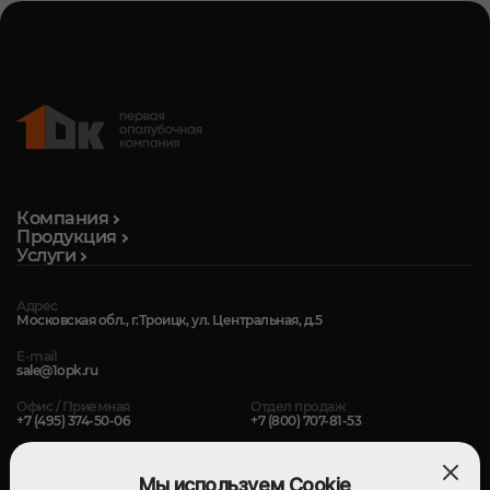
Компания
Продукция
Услуги
Адрес
Московская обл., г.Троицк, ул. Центральная, д.5
E-mail
sale@1opk.ru
Офис / Приемная
Отдел продаж
+7 (495) 374-50-06
+7 (800) 707-81-53
Мы используем Cookie