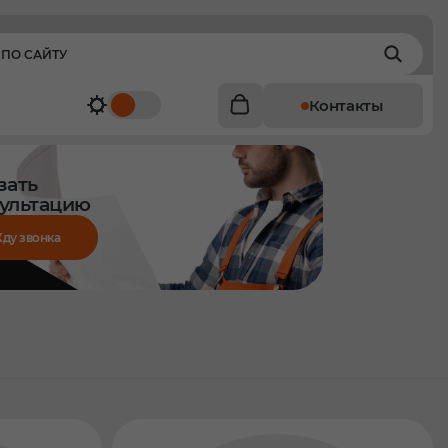
Контакты
зать
ультацию
ду звонка