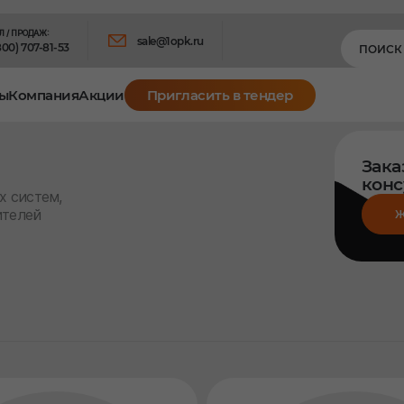
Л / ПРОДАЖ:
sale@1opk.ru
800) 707-81-53
ы
Компания
Акции
Пригласить в тендер
Зака
конс
х систем,
ителей
Ж