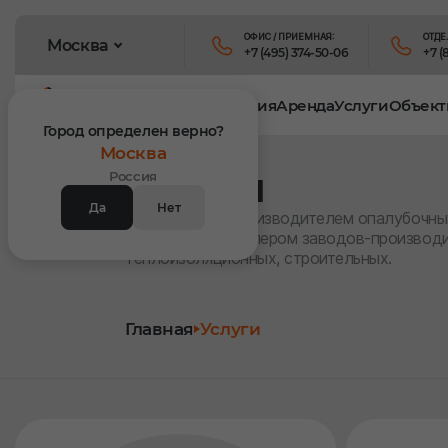
ОФИС / ПРИЕМНАЯ:
ОТДЕ
Москва
+7 (495) 374-50-06
+7 (
Продукция
Аренда
Услуги
Объект
Город определен верно?
Москва
Услуги
Россия
Да
Нет
1ОК является производителем опалубочны
официальным дилером заводов-производ
теплоизоляционных, строительных.
Главная
Услуги