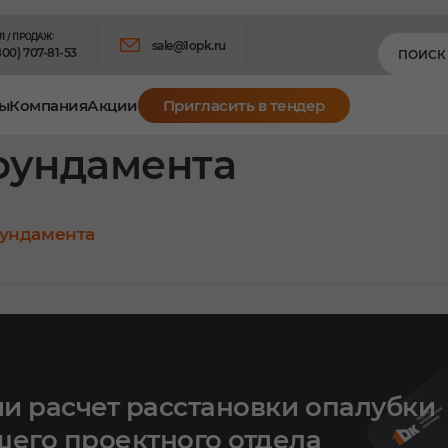
Л / ПРОДАЖ:
sale@1opk.ru
800) 707-81-53
ы
Компания
Акции
Пригласить в тендер
фундамента
фундамента
и расчет расстановки опалубки
шего проектного отдела