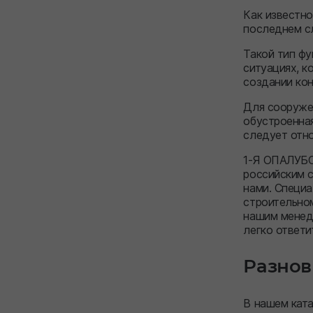
Как известно
последнем сл
Такой тип фу
ситуациях, к
создании кон
Для сооружен
обустроенная
следует отно
1-Я ОПАЛУБО
российским с
нами. Специа
строительном
нашим менедж
легко ответи
Разнов
В нашем кат