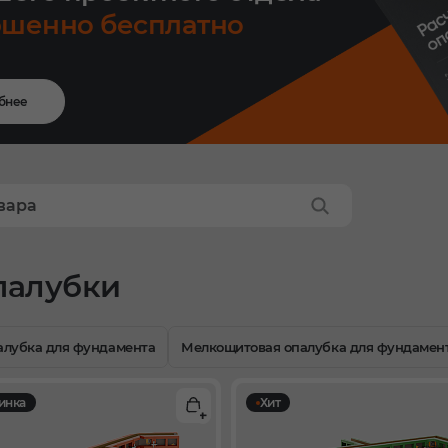
ршенно бесплатно
бнее
палубки
алубка для фундамента
Мелкощитовая опалубка для фундамен
инка
Хит