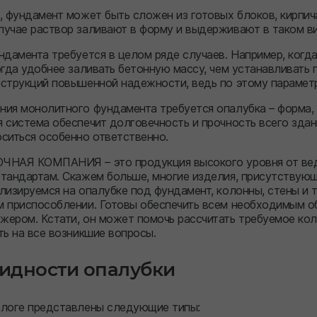
, фундамент может быть сложен из готовых блоков, кирпи
учае раствор заливают в форму и выдерживают в таком ви
ндамента требуется в целом ряде случаев. Например, ког
огда удобнее заливать бетонную массу, чем устанавливать
струкций повышенной надежности, ведь по этому параметр
ия монолитного фундамента требуется опалубка – форма, 
 система обеспечит долговечность и прочность всего здан
ситься особенно ответственно.
ЧНАЯ КОМПАНИЯ – это продукция высокого уровня от вед
тандартам. Скажем больше, многие изделия, присутствующ
лизируемся на опалубке под фундамент, колонны, стены и т.
 приспособлении. Готовы обеспечить всем необходимым об
ером. Кстати, он может помочь рассчитать требуемое кол
ть на все возникшие вопросы.
идности опалубки
алоге представлены следующие типы: