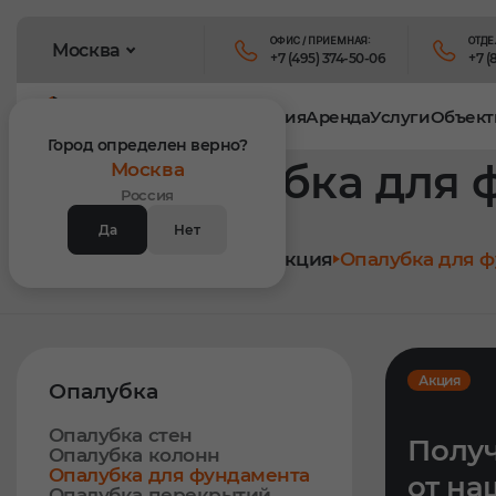
ОФИС / ПРИЕМНАЯ:
ОТДЕ
Москва
+7 (495) 374-50-06
+7 (
Продукция
Аренда
Услуги
Объект
Город определен верно?
Опалубка для 
Москва
Россия
Да
Нет
Главная
Продукция
Опалубка для 
Акция
Опалубка
Опалубка стен
Получ
Опалубка колонн
Опалубка для фундамента
от на
Опалубка перекрытий