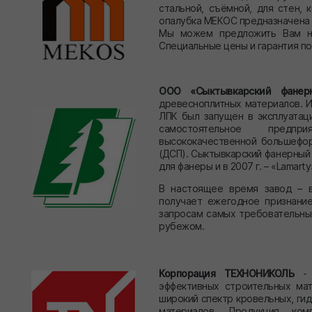
стальной, съёмной, для стен, 
опалубка МЕКОС предназначена 
Мы можем предложить Вам на
Специальные цены и гарантия п
ООО «Сыктывкарский фанер
древесноплитных материалов. Ис
ЛПК был запущен в эксплуатац
самостоятельное предпр
высококачественной большефо
(ДСП). Сыктывкарский фанерный 
для фанеры и в 2007 г. – «Lamar
В настоящее время завод – в
получает ежегодное признание
запросам самых требовательных
рубежом.
Корпорация ТЕХНОНИКОЛЬ
- 
эффективных строительных ма
широкий спектр кровельных, ги
материалов. Продукция ко