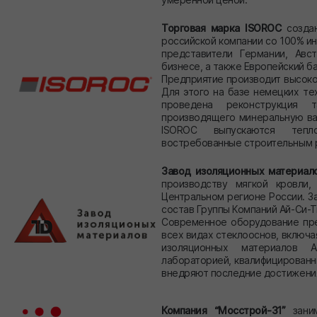
Торговая марка ISOROC
создан
российской компании со 100% и
представители Германии, Ав
бизнесе, а также Европейский ба
Предприятие производит высоко
Для этого на базе немецких т
проведена реконструкция т
производящего минеральную ват
ISOROC выпускаются тепло
востребованные строительным 
Завод изоляционных материал
производству мягкой кровли,
Центральном регионе России. За
состав Группы Компаний Ай-Си-Т
Современное оборудование пре
всех видах стеклооснов, включа
изоляционных материалов А
лабораторией, квалифицированн
внедряют последние достижения
Компания “Мосстрой-31”
заним