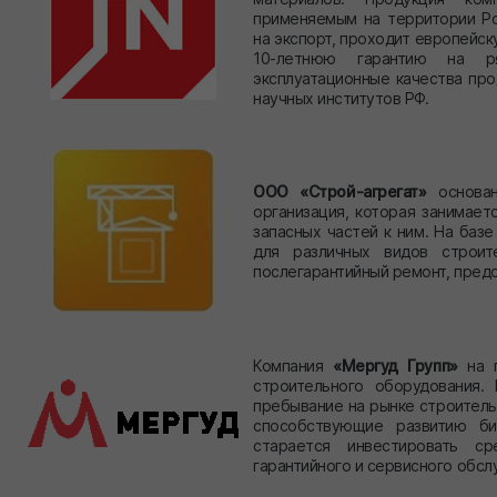
применяемым на территории Ро
на экспорт, проходит европей
10-летнюю гарантию на ря
эксплуатационные качества пр
научных институтов РФ.
ООО «Строй-агрегат»
основан
организация, которая занимает
запасных частей к ним. На баз
для различных видов строит
послегарантийный ремонт, пред
Компания
«Мергуд Групп»
на п
строительного оборудования.
пребывание на рынке строитель
способствующие развитию биз
старается инвестировать ср
гарантийного и сервисного обсл