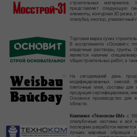
строительных материалов. 
представляет следующую гам
элементы, контурная 3D резка, 
опалубка, неопор, упаковочный 
Торговая марка сухих строител
В ассортименте «Основит»: пл
кладочные растворы, грунты. 
является наличие специализи
общестроительных работ, а так
На сегодняшний день про
модифицированных смесей. В
плиточные клея, составы для 
продукция сертифицирована, им
Основное производство для е
области.
Компания «Техноком-БМ»
с 199
опалубочные системы и всё н
последних разработок является
лучших мировых образцов с