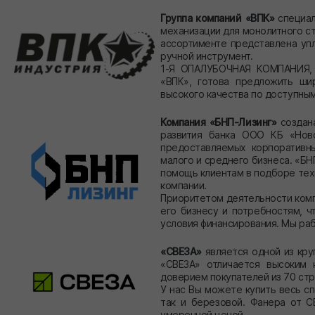
Группа компаний «ВПК»
специал
механизации для монолитного с
ассортименте представлена уп
ручной инструмент.
1-Я ОПАЛУБОЧНАЯ КОМПАНИЯ, я
«ВПК», готова предложить ши
высокого качества по доступным
Компания «БНП-Лизинг»
создана
развития банка ООО КБ «Ново
предоставляемых корпоративн
малого и среднего бизнеса. «БН
помощь клиентам в подборе тех
компании.
Приоритетом деятельности комп
его бизнесу и потребностям, 
условия финансирования. Мы раб
«СВЕЗА»
является одной из кру
«СВЕЗА» отличается высоким 
доверием покупателей из 70 стр
У нас Вы можете купить весь сп
так и березовой. Фанера от С
умеренной ценой.