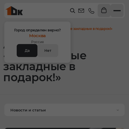
Главная
Новости
Акция: «Пластиковые закладные в подарок!»
Город определен верно?
Москва
Акция:
Россия
Да
Нет
«Пластиковые
закладные в
подарок!»
Новости и статьи