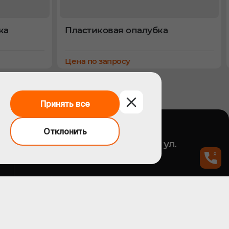
ка
Пластиковая опалубка
Цена по запросу
Принять все
Отклонить
Адрес
Московская обл., г.Троицк, ул.
Центральная, д.5
E-mail
sale@1opk.ru
Офис / Приемная
Отдел продаж
+7 (495) 374-50-06
+7 (800) 707-81-53