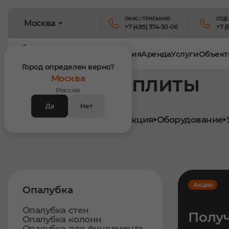
ОФИС / ПРИЕМНАЯ:
ОТДЕ
Москва
+7 (495) 374-50-06
+7 (
Продукция
Аренда
Услуги
Объект
Город определен верно?
Виброплиты
Москва
Россия
Да
Нет
Главная
Продукция
Оборудование
Виброплиты
Акция
Опалубка
Опалубка стен
Получ
Опалубка колонн
Опалубка для фундамента