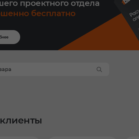
шего проектного отдела
ршенно бесплатно
бнее
клиенты