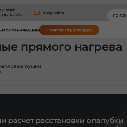
Л / ПРОДАЖ:
sale@1opk.ru
800) 707-81-53
ы
Компания
Акции
Пригласить в тендер
ые прямого нагрева
Тепловые пушки
а
и расчет расстановки опалубки