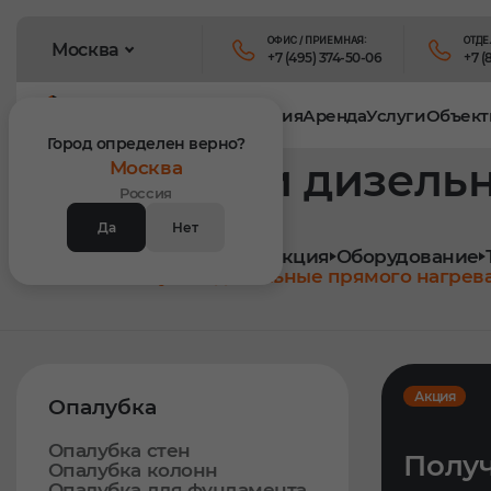
ОФИС / ПРИЕМНАЯ:
ОТДЕ
Москва
+7 (495) 374-50-06
+7 (
Продукция
Аренда
Услуги
Объект
Город определен верно?
Пушки дизельн
Москва
Россия
Да
Нет
Главная
Продукция
Оборудование
Пушки дизельные прямого нагрев
Акция
Опалубка
Опалубка стен
Получ
Опалубка колонн
Опалубка для фундамента