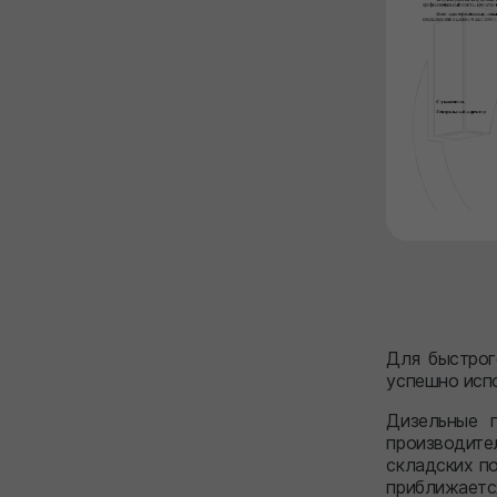
Для быстрог
успешно исп
Дизельные п
производите
складских п
приближается