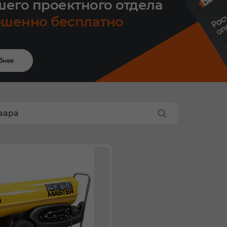
шего проектного отдела
ршенно бесплатно
бнее