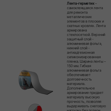
Лента-герметик
–
самоклеящаяся лента
для ремонта
металлических
элементов в плоских и
скатных кровлях. Лента
армирована
стеклосеткой. Верхний
защитный слой -
алюминиевая фольга,
нижний слой -
антиадгезионная
силиконизированная
пленка. Ширина ленты –
150 мм. Гибкая
алюминиевая фольга
обеспечивает
долговечность
материала.
Дополнительное
армирование придает
материалу высокую
прочность, позволяя
выдерживать снеговую
нагрузку без потери