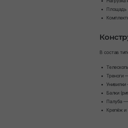
Нагрузка 
Площадь 
Комплектн
Констр
В состав ти
Телескопи
Треноги —
Унивилки 
Балки (ри
Палуба —
Крепёж и