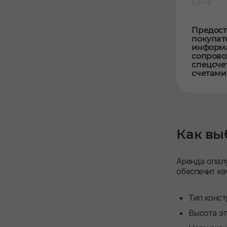
04
Предост
покупат
информ
сопрово
спецсче
счетами 
Как вы
Аренда опал
обеспечит к
Тип конст
Высота э