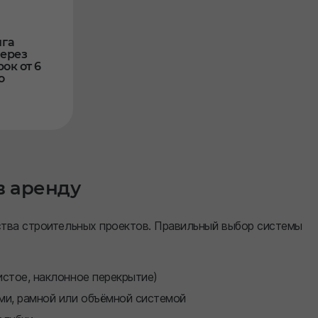
нга
через
ок от 6
о
в аренду
тва строительных проектов. Правильный выбор системы
истое, наклонное перекрытие)
ми, рамной или объёмной системой