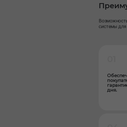
Преиму
Возможность
системы для
01
Обеспеч
покупат
гарантие
дня.