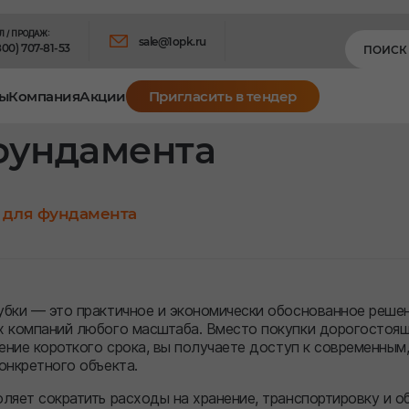
Л / ПРОДАЖ:
sale@1opk.ru
800) 707-81-53
ы
Компания
Акции
Пригласить в тендер
фундамента
 для фундамента
бки — это практичное и экономически обоснованное решени
х компаний любого масштаба. Вместо покупки дорогостоящ
чение короткого срока, вы получаете доступ к современн
онкретного объекта.
ляет сократить расходы на хранение, транспортировку и о