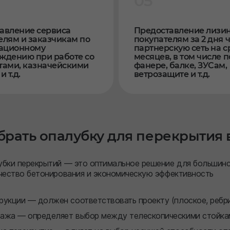
05
авление сервиса
Предоставление лизи
елям и заказчикам по
покупателям за 2 дня 
ационному
партнерскую сеть на ср
ждению при работе со
месяцев, в том числе п
тами, казначейскими
фанере, балке, ЗУСам,
и т.д.
ветрозащите и т.д.
брать опалубку для перекрытия 
убки перекрытий — это оптимальное решение для большинс
ачество бетонирования и экономическую эффективность
рукции — должен соответствовать проекту (плоское, ребр
тажа — определяет выбор между телескопическими стойка