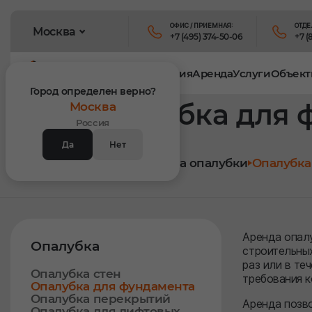
ОФИС / ПРИЕМНАЯ:
ОТДЕ
Москва
+7 (495) 374-50-06
+7 (
Продукция
Аренда
Услуги
Объект
Город определен верно?
Опалубка для 
Москва
Россия
Да
Нет
Главная
Аренда опалубки
Опалубка
Аренда опалу
Опалубка
строительны
раз или в те
Опалубка стен
требования к
Опалубка для фундамента
Опалубка перекрытий
Аренда позво
Опалубка для лифтовых