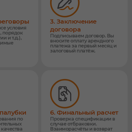
ереговоры
3. Заключение
се условия
договора
, порядок
Подписываем договор. Вы
и и т.д.),
вносите оплату арендного
димые
платежа за первый месяц и
залоговый платёж.
опалубки
6. Финальный расчет
ования по
Проверка спецификации в
ительных
случае отбраковки.
 качества
Взаиморасчёты и возврат