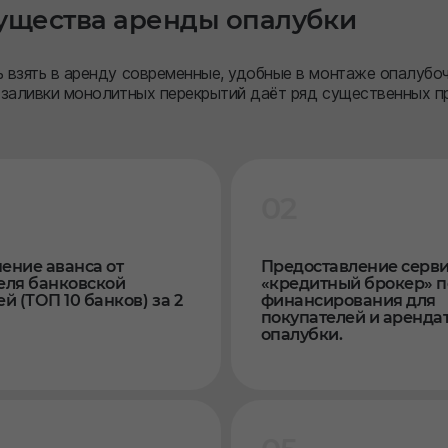
щества аренды опалубки
 взять в аренду современные, удобные в монтаже опалубо
 заливки монолитных перекрытий даёт ряд существенных п
02
ение аванса от
Предоставление серв
еля банковской
«кредитный брокер» п
й (ТОП 10 банков) за 2
финансирования для
покупателей и аренда
опалубки.