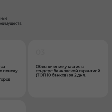
чные
реимуществ:
03
иса
Обеспечение участия в
о поиску
тендере банковской гарантией
(ТОП 10 банков) за 2 дня.
торов