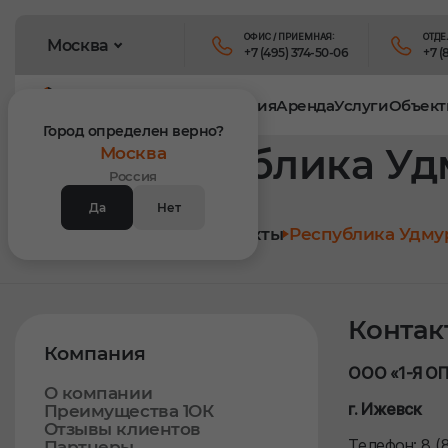
ОФИС / ПРИЕМНАЯ:
ОТДЕ
Москва
+7 (495) 374-50-06
+7 (
Продукция
Аренда
Услуги
Объект
Город определен верно?
Республика Уд
Москва
Россия
Да
Нет
Главная
Контакты
Республика Удму
Контак
Компания
ООО «1-Я О
О компании
г. Ижевск
Преимущества 1ОК
Отзывы клиентов
Телефон: 8 (
Партнеры