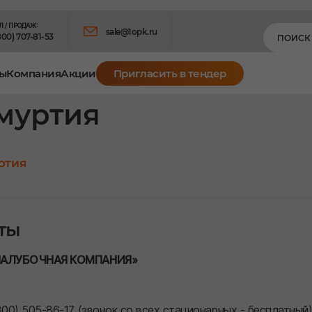
Л / ПРОДАЖ:
sale@1opk.ru
800) 707-81-53
ы
Компания
Акции
Пригласить в тендер
муртия
ртия
ты
ПАЛУБОЧНАЯ КОМПАНИЯ»
800) 505-86-17 (звонок со всех стационарных - бесплатный