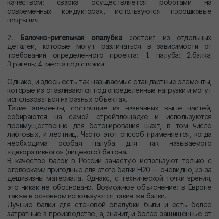
качеством: сварка осуществляется роботами на
современных кондукторах, используются порошковые
покрытия.
2.
Балочно-ригельная опалубка
состоит из отдельных
деталей, которые могут различаться в зависимости от
требований определенного проекта: 1. палуба; 2.балка;
3.ригель; 4. места под стяжки
Однако, и здесь есть так называемые стандартные элементы,
которые изготавливаются под определенные нагрузки и могут
использоваться на разных объектах.
Такие элементы, состоящие из названных выше частей,
собираются на самой стройплощадке и используются
преимущественно для бетонирования шахт, в том числе
лифтовых, и лестниц. Часто этот способ применяется, когда
необходима особая палуба для так называемого
«декоративного» (лицевого) бетона.
В качестве балок в России зачастую используют только с
оговорками пригодные для этого балки Н20 — очевидно, из-за
дешивизны материала. Однако, с технической точки зрения,
это никак не обосновано. Возможное объяснение: в Европе
также в основном используются такие же балки.
Лучшие балки для стеновой опалубки были и есть более
затратные в производстве, а, значит, и более защищенные от