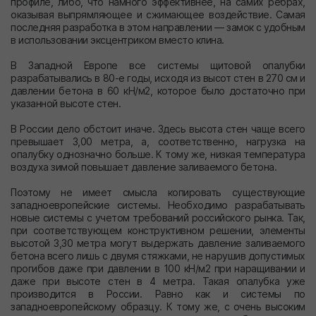
профиле, либо, что намного эффективнее, на самих ребрах,
оказывая выпрямляющее и сжимающее воздействие. Самая
последняя разработка в этом направлении — замок с удобным
в использовании эксцентриком вместо клина.
В Западной Европе все системы щитовой опалубки
разрабатывались в 80-е годы, исходя из высот стен в 270 см и
давлении бетона в 60 кН/м2, которое было достаточно при
указанной высоте стен.
В России дело обстоит иначе. Здесь высота стен чаще всего
превышает 3,00 метра, а, соответственно, нагрузка на
опалубку однозначно больше. К тому же, низкая температура
воздуха зимой повышает давление заливаемого бетона.
Поэтому не имеет смысла копировать существующие
западноевропейские системы. Необходимо разрабатывать
новые системы с учетом требований российского рынка. Так,
при соответствующем конструктивном решении, элементы
высотой 3,30 метра могут выдержать давление заливаемого
бетона всего лишь с двумя стяжками, не нарушив допустимых
прогибов даже при давлении в 100 кН/м2 при наращивании и
даже при высоте стен в 4 метра. Такая опалубка уже
производится в России. Равно как и системы по
западноевропейскому образцу. К тому же, с очень высоким