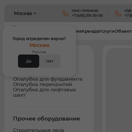
ОФИС / ПРИЕМНАЯ:
ОТДЕ
Москва
+7 (495) 374-50-06
+7 (
Продукция
Аренда
Услуги
Объект
Главная
Продукция
Материалы для монолитн
Город определен верно?
Москва
Россия
Опалубка
Да
Нет
Опалубка стен
Опалубка колонн
Опалубка для фундамента
Опалубка перекрытий
Опалубка для лифтовых
шахт
Прочее оборудование
Строительные леса