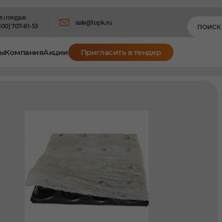
Л / ПРОДАЖ:
sale@1opk.ru
800) 707-81-53
ы
Компания
Акции
Пригласить в тендер
ого строительства
Гидроизоляционные материал