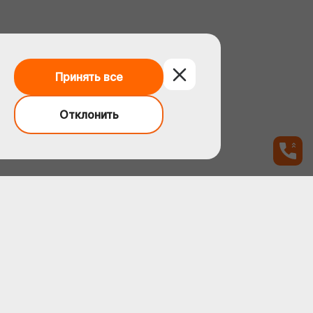
Принять все
Отклонить
Адрес
Московская обл., г.Троицк, ул.
Центральная, д.5
E-mail
sale@1opk.ru