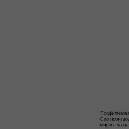
Профилирован
Geo произво
мировым ана