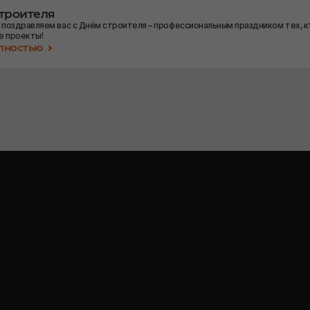
строителя
 поздравляем вас с Днём строителя – профессиональным праздником тех, к
е проекты!
олностью