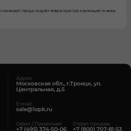
то возводит города, создаёт инфраструктуру и воплощает в жизнь
Адрес
Московская обл., г.Троицк, ул.
Центральная, д.5
E-mail
sale@1opk.ru
Офис / Приемная
Отдел продаж
+7 (495) 374-50-06
+7 (800) 707-81-53