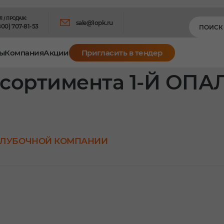
Л / ПРОДАЖ:
sale@1opk.ru
800) 707-81-53
ы
Компания
Акции
Пригласить в тендер
ссортимента 1-Й ОП
ОПАЛУБОЧНОЙ КОМПАНИИ