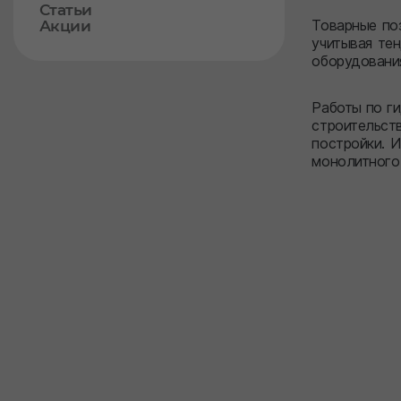
Статьи
Товарные по
Акции
учитывая тен
оборудования
Работы по г
строительств
постройки. 
монолитного 