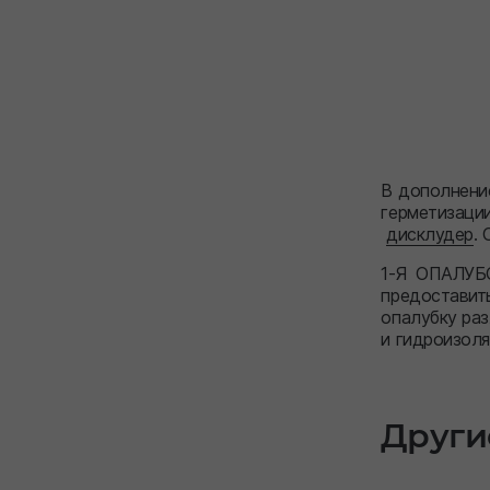
В дополнение
герметизации
дисклудер
.
1-Я ОПАЛУБО
предоставит
опалубку раз
и гидроизол
Други