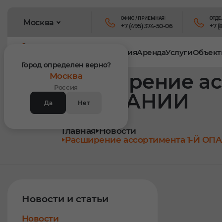
ОФИС / ПРИЕМНАЯ:
ОТДЕ
Москва
+7 (495) 374-50-06
+7 (
Продукция
Аренда
Услуги
Объект
Город определен верно?
Расширение а
Москва
Россия
КОМПАНИИ
Да
Нет
Главная
Новости
Расширение ассортимента 1-Й 
Новости и статьи
Новости