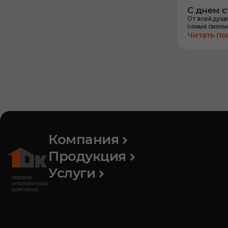
С днем 
От всей души
самые смелы
Читать п
Компания
Продукция
Услуги