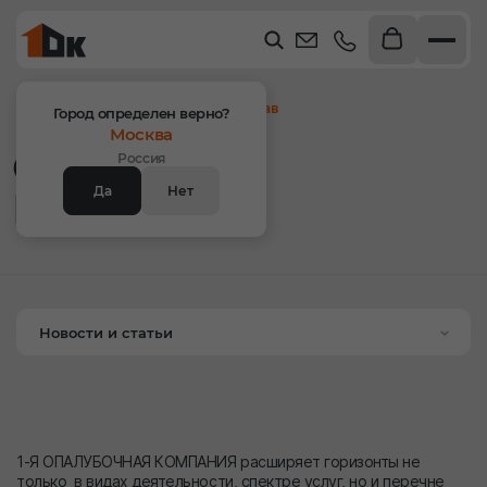
Главная
Новости
Опалубка и Минздрав
Город определен верно?
Москва
Опалубка и
Россия
Да
Нет
Минздрав
Новости и статьи
1-Я ОПАЛУБОЧНАЯ КОМПАНИЯ расширяет горизонты не
только в видах деятельности, спектре услуг, но и перечне