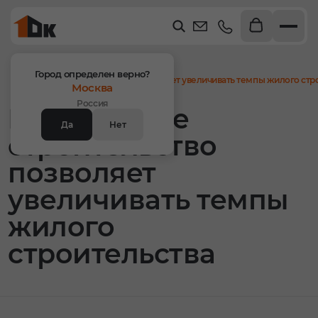
Главная
Новости
Город определен верно?
Монолитное строительство позволяет увеличивать темпы жилого стр
Москва
Россия
Монолитное
Да
Нет
строительство
позволяет
увеличивать темпы
жилого
строительства