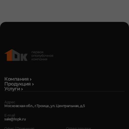
Компания
Продукция
Услуги
Адрес
Московская обл., г.Троицк, ул. Центральная, д.5
E-mail
sale@1opk.ru
Офис / Приемная
Отдел продаж