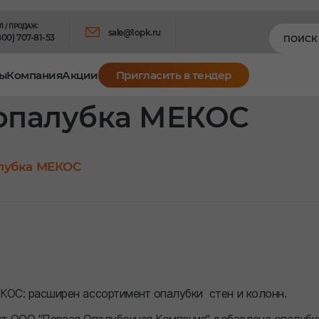
Л / ПРОДАЖ:
sale@1opk.ru
800) 707-81-53
ы
Компания
Акции
Пригласить в тендер
опалубка МЕКОС
лубка МЕКОС
КОС: расширен ассортимент опалубки стен и колонн.