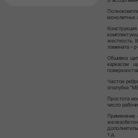
В ассортиме
Полнокомпле
монолитных 
Конструкция
комплектующ
жесткость. В
ламината – р
Обшивка щит
каркасом щ
поверхностей
Частое ребр
опалубка "МЕ
Простота мо
число рабочи
Применение 
железобето
дополнитель
т.д.