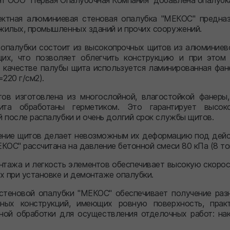
нт ООО "Первая Опалубочная Компания" добавлена опалубк
ктная алюминиевая стеновая опалубка "МЕКОС" предназ
жилых, промышленных зданий и прочих сооружений.
 опалубки состоит из высокопрочных щитов из алюминиев
их, что позволяет облегчить конструкцию и при этом 
 качестве палубы щита используется ламинированная фане
=220 г/см2).
ов изготовлена из многослойной, влагостойкой фанеры,
ита обработаны герметиком. Это гарантирует высок
 после распалубки и очень долгий срок службы щитов.
ение щитов делает невозможным их деформацию под дейс
КОС" рассчитана на давление бетонной смеси 80 кПа (8 то
нтажа и легкость элементов обеспечивает высокую скорос
х при установке и демонтаже опалубки.
стеновой опалубки "МЕКОС" обеспечивает получение раз
нных конструкций, имеющих ровную поверхность, прак
ной обработки для осуществления отделочных работ: нак