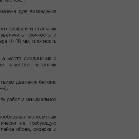
а "МЕКОС".
начена для возведения
ого профиля и стальных
увеличить прочность и
ра (t=18 мм, плотность
 а места соединения с
ое качество бетонных
твием давления бетона:
нн).
ть работ и минимальное
нообразных монолитных
тически не требующую
лейка обоев, окраска и