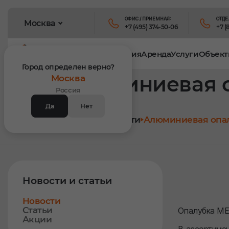
ОФИС / ПРИЕМНАЯ:
ОТДЕ
Москва
+7 (495) 374-50-06
+7 (
Продукция
Аренда
Услуги
Объект
Город определен верно?
Алюминиевая 
Москва
Россия
Да
Нет
Главная
Новости
Алюминиевая опа
Новости и статьи
Новости
Статьи
Опалубка МЕ
Акции