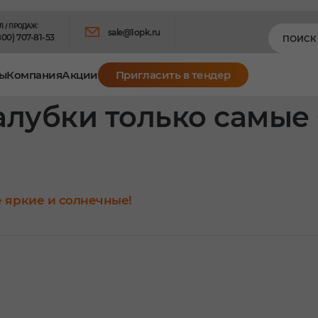
Л / ПРОДАЖ:
sale@1opk.ru
800) 707-81-53
ы
Компания
Акции
Пригласить в тендер
алубки только самые
 яркие и солнечные!