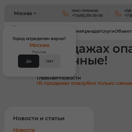
ОФИС / ПРИЕМНАЯ:
ОТДЕ
Москва
+7 (495) 374-50-06
+7 (
Продукция
Аренда
Услуги
Объект
Город определен верно?
В продажах оп
Москва
Россия
солнечные!
Да
Нет
Главная
Новости
В продажах опалубки только самые
Новости и статьи
Новости