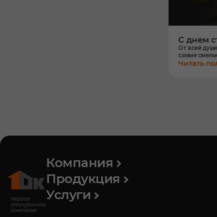
С днем 
От всей души
самые смелы
Читать п
Компания
Продукция
Услуги