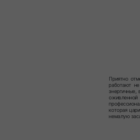
Приятно отме
работают не
энергичные,
оживленной
профессиона
которая цар
немалую засл