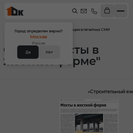
Главная
Пресс-центр
в СМИ
Публикации в печатных СМИ
Город определен верно?
Мосты в жесткой форме
Москва
Россия
Статья "Мосты в
Да
Нет
жесткой форме"
«Строительный е