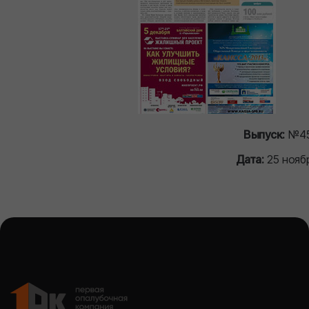
Выпуск:
№45
Дата:
25 ноябр