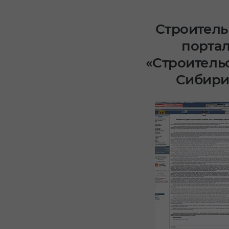
Строител
порта
«Строительс
Сибири