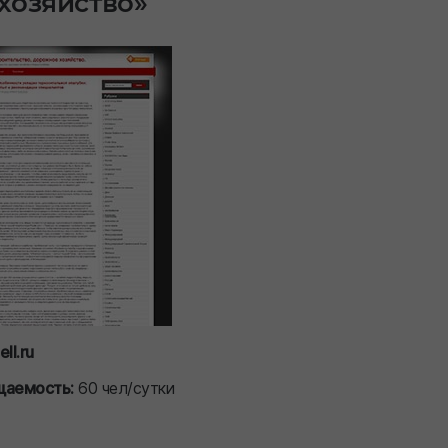
хозяйство»
ll.ru
щаемость:
60 чел/сутки