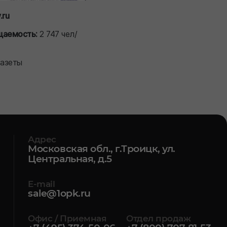
.ru
щаемость:
2 747 чел/
газеты
Адрес
Московская обл., г.Троицк, ул.
Центральная, д.5
E-mail
sale@1opk.ru
Офис / Приемная
Отдел продаж