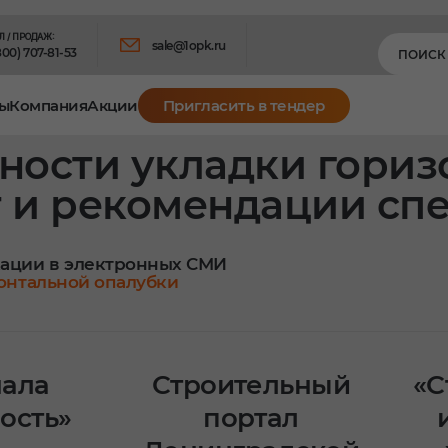
Л / ПРОДАЖ:
sale@1opk.ru
800) 707-81-53
ы
Компания
Акции
Пригласить в тендер
нности укладки гори
т и рекомендации сп
ации в электронных СМИ
зонтальной опалубки
нала
Строительный
«С
ость»
портал