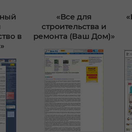
ьный
«Все для
«
л
строительства и
тво в
ремонта (Ваш Дом)»
»