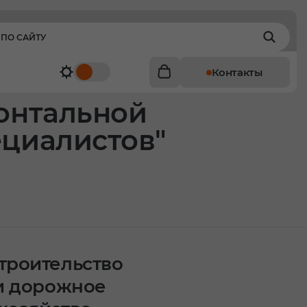
Контакты
зонтальной
ециалистов"
троительство
и дорожное