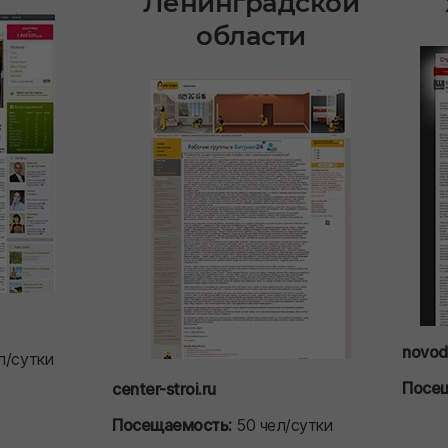
Ленинградской
области
novode
л/сутки
Посе
center-stroi.ru
Посещаемость:
50 чел/сутки