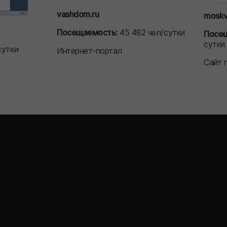
vashdom.ru
moskv
Посещаемость:
45 482 чел/сутки
Посе
сутки
сутки
Интернет-портал
Сайт 