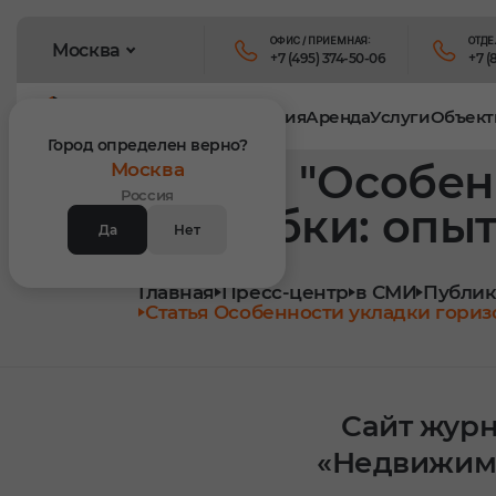
ОФИС / ПРИЕМНАЯ:
ОТДЕ
Москва
+7 (495) 374-50-06
+7 (
Продукция
Аренда
Услуги
Объект
Город определен верно?
Статья "Особе
Москва
Россия
опалубки: опы
Да
Нет
Главная
Пресс-центр
в СМИ
Публик
Статья Особенности укладки гори
Сайт жур
«Недвижим