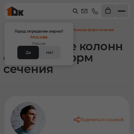
Главная
Статьи
Возведение колонн сложных форм сечения
Город определен верно?
Москва
Возведение колонн
Россия
Да
Нет
сложных форм
сечения
Поделиться ссылкой