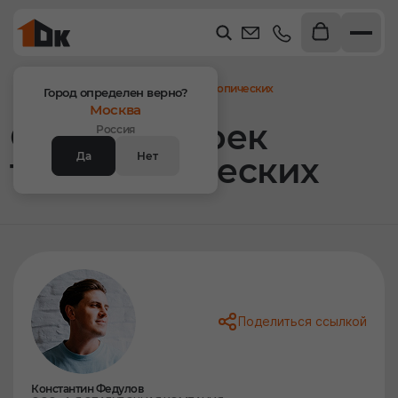
Главная
Статьи
Система стоек телескопических
Город определен верно?
Москва
Система стоек
Россия
Да
Нет
телескопических
Поделиться ссылкой
Константин Федулов