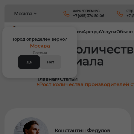
ОФИС / ПРИЕМНАЯ:
ОТДЕ
Москва
+7 (495) 374-50-06
+7 (
Продукция
Аренда
Услуги
Объект
Город определен верно?
Рост количест
Москва
Россия
материала
Да
Нет
Главная
Статьи
Рост количества производителей 
Константин Федулов