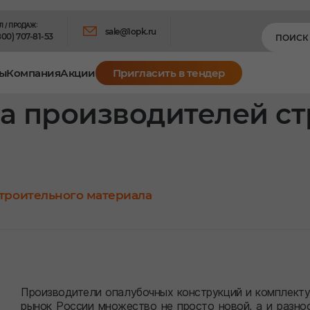
Л / ПРОДАЖ:
sale@1opk.ru
800) 707-81-53
ы
Компания
Акции
Пригласить в тендер
ва производителей с
строительного материала
Производители опалубочных конструкций и комплект
рынок России множество не просто новой, а и разно