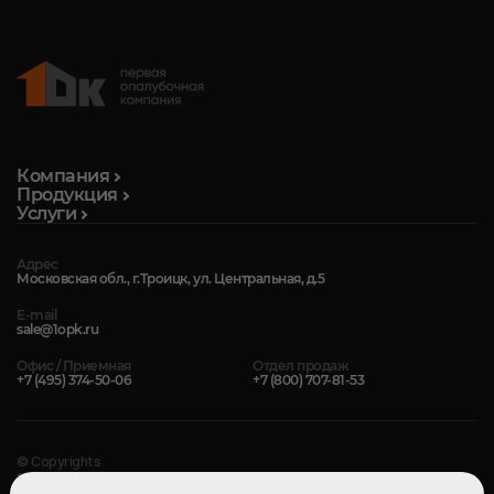
Компания
Продукция
Услуги
Адрес
Московская обл., г.Троицк, ул. Центральная, д.5
E-mail
sale@1opk.ru
Офис / Приемная
Отдел продаж
+7 (495) 374-50-06
+7 (800) 707-81-53
© Copyrights
1-Я ОПАЛУБОЧНАЯ КОМПАНИЯ