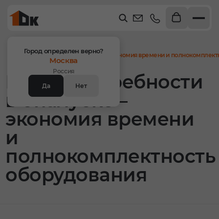
Главная
Статьи
Город определен верно?
Расчет потребности в опалубке – экономия времени и полнокомплект
Москва
Россия
Расчет потребности
Да
Нет
в опалубке –
экономия времени
и
полнокомплектность
оборудования