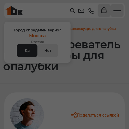
Главная
Статьи
Плащ, обогреватель и аксессуары для опалубки
Город определен верно?
Москва
Плащ, обогреватель
Россия
Да
Нет
и аксессуары для
опалубки
Поделиться ссылкой