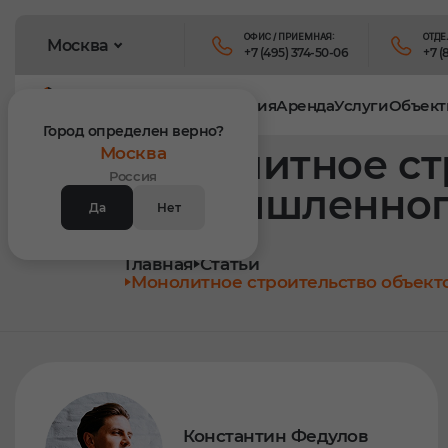
ОФИС / ПРИЕМНАЯ:
ОТДЕ
Москва
+7 (495) 374-50-06
+7 (
Продукция
Аренда
Услуги
Объект
Город определен верно?
Монолитное ст
Москва
Россия
промышленног
Да
Нет
Главная
Статьи
Монолитное строительство объек
Константин Федулов