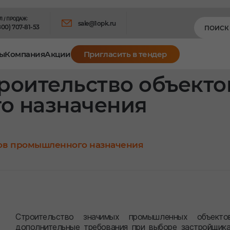
Л / ПРОДАЖ:
sale@1opk.ru
800) 707-81-53
ы
Компания
Акции
Пригласить в тендер
роительство объекто
о назначения
тов промышленного назначения
Строительство значимых промышленных объекто
дополнительные требования при выборе застройщика