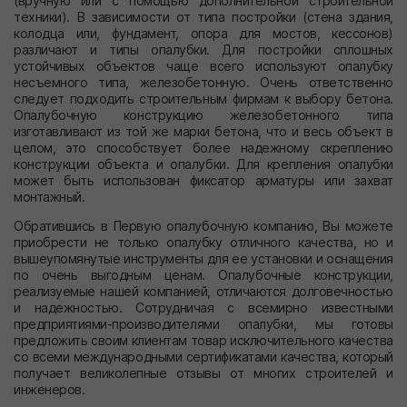
(вручную или с помощью дополнительной строительной
техники). В зависимости от типа постройки (стена здания,
колодца или, фундамент, опора для мостов, кессонов)
различают и типы опалубки. Для постройки сплошных
устойчивых объектов чаще всего используют опалубку
несъемного типа, железобетонную. Очень ответственно
следует подходить строительным фирмам к выбору бетона.
Опалубочную конструкцию железобетонного типа
изготавливают из той же марки бетона, что и весь объект в
целом, это способствует более надежному скреплению
конструкции объекта и опалубки. Для крепления опалубки
может быть использован фиксатор арматуры или захват
монтажный.
Обратившись в Первую опалубочную компанию, Вы можете
приобрести не только опалубку отличного качества, но и
вышеупомянутые инструменты для ее установки и оснащения
по очень выгодным ценам. Опалубочные конструкции,
реализуемые нашей компанией, отличаются долговечностью
и надежностью. Сотрудничая с всемирно известными
предприятиями-производителями опалубки, мы готовы
предложить своим клиентам товар исключительного качества
со всеми международными сертификатами качества, который
получает великолепные отзывы от многих строителей и
инженеров.