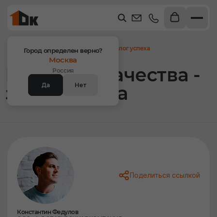
Главная
Статьи
Гарантии качества - залог успеха
Город определен верно?
Москва
Гарантии качества -
Россия
Да
Нет
залог успеха
Поделиться ссылкой
Константин Федулов